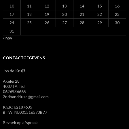
10
11
12
13
14
15
16
17
18
19
20
21
22
23
24
25
26
27
28
29
30
31
« nov
CONTACTGEGEVENS
Jos de Kruijf
Akelei 28
4007TA Tiel
0626936665
2ndhand4use@gmail.com
K.v.K: 62187635
BTW: NL001516573B77
Bezoek op afspraak