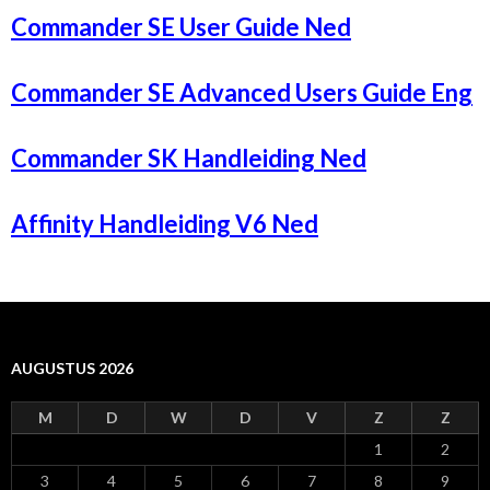
Commander SE User Guide Ned
Commander SE Advanced Users Guide Eng
Commander SK Handleiding Ned
Affinity Handleiding V6 Ned
AUGUSTUS 2026
M
D
W
D
V
Z
Z
1
2
3
4
5
6
7
8
9