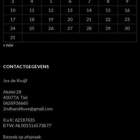
3
4
5
6
7
8
9
10
11
12
13
14
15
16
17
18
19
20
21
22
23
24
25
26
27
28
29
30
31
« nov
CONTACTGEGEVENS
Jos de Kruijf
Akelei 28
4007TA Tiel
0626936665
2ndhand4use@gmail.com
K.v.K: 62187635
BTW: NL001516573B77
Bezoek op afspraak