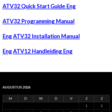
ATV32 Quick Start Guide Eng
ATV32 Programming Manual
Eng
ATV32 Installation Manual
Eng
ATV12 Handleiding Eng
AUGUSTUS 2026
M
D
W
D
V
Z
Z
1
2