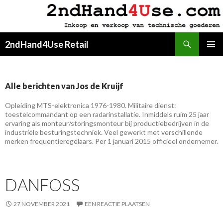
Zoeken
2ndHand4Use Retail
SPRING
PRIMAI
NAAR
MENU
INHOUD
Alle berichten van Jos de Kruijf
Opleiding MTS-elektronica 1976-1980. Militaire dienst:
toestelcommandant op een radarinstallatie. Inmiddels ruim 25 jaar
ervaring als monteur/storingsmonteur bij productiebedrijven in de
industriële besturingstechniek. Veel gewerkt met verschillende
merken frequentieregelaars. Per 1 januari 2015 officieel ondernemer.
DANFOSS
27 NOVEMBER 2021
EEN REACTIE PLAATSEN